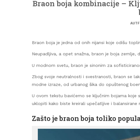
Braon boja kombinacije – Klj
AUTF
Braon boja je jedna od onih nijansi koje odišu topl
Neupadljiva, a opet snažna, braon je boja zemlje, d
U modnom svetu, braon je sinonim za sofisticiranost i
Zbog svoje neutralnosti i svestranosti, braon se 
modne izraze, od urbanog šika do opuštenog boem
U ovom tekstu bavićemo se ključnim bojama koje sa
uklopiti kako biste kreirali upečatljive i balansira
Zašto je braon boja toliko popu