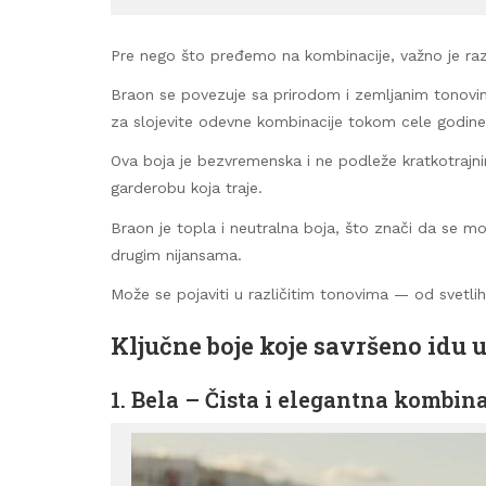
Pre nego što pređemo na kombinacije, važno je raz
Braon se povezuje sa prirodom i zemljanim tonovima
za slojevite odevne kombinacije tokom cele godine
Ova boja je bezvremenska i ne podleže kratkotrajn
garderobu koja traje.
Braon je topla i neutralna boja, što znači da se m
drugim nijansama.
Može se pojaviti u različitim tonovima — od svetlih
Ključne boje koje savršeno idu 
1. Bela – Čista i elegantna kombina