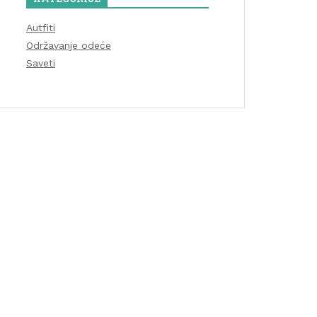
Autfiti
Održavanje odeće
Saveti