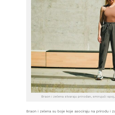
Braon i zelena stvaraju prirodan, smirujući spoj
Braon i zelena su boje koje asociraju na prirodu i