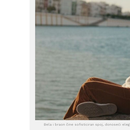
Bela i braon čine sofisticiran spoj, donoseći ele