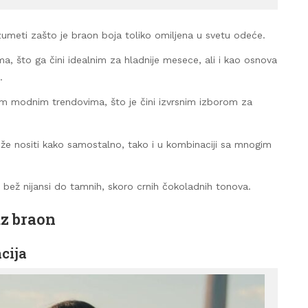
umeti zašto je braon boja toliko omiljena u svetu odeće.
, što ga čini idealnim za hladnije mesece, ali i kao osnova
.
im modnim trendovima, što je čini izvrsnim izborom za
ože nositi kako samostalno, tako i u kombinaciji sa mnogim
 bež nijansi do tamnih, skoro crnih čokoladnih tonova.
uz braon
cija