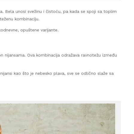
a. Bela unosi svežinu i čistoću, pa kada se spoji sa toplim
oteženu kombinaciju.
vakodnevne, opuštene varijante.
raon nijansama. Ova kombinacija odražava ravnotežu između
nijansi kao što je nebesko plava, sve se odlično slaže sa