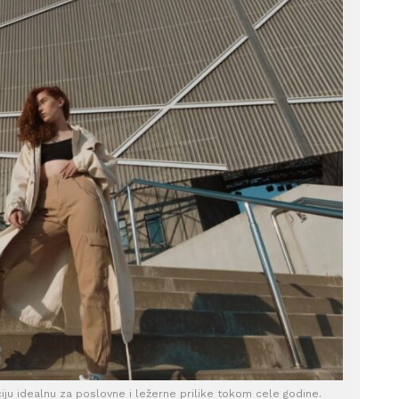
ciju idealnu za poslovne i ležerne prilike tokom cele godine.