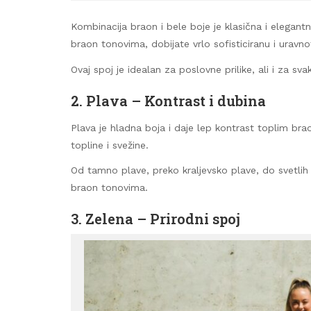
Kombinacija braon i bele boje je klasična i elegantn
braon tonovima, dobijate vrlo sofisticiranu i uravn
Ovaj spoj je idealan za poslovne prilike, ali i za s
2. Plava – Kontrast i dubina
Plava je hladna boja i daje lep kontrast toplim b
topline i svežine.
Od tamno plave, preko kraljevsko plave, do svetlih 
braon tonovima.
3. Zelena – Prirodni spoj