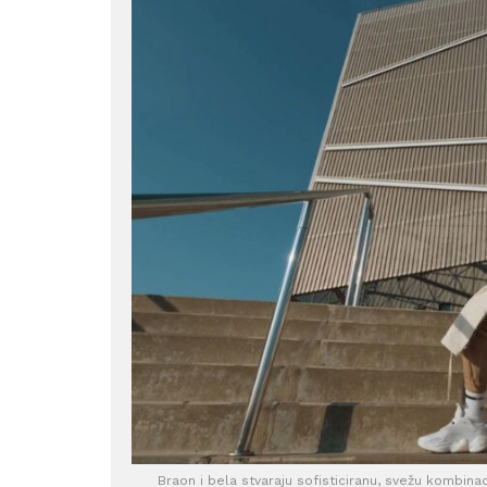
Braon i bela stvaraju sofisticiranu, svežu kombina