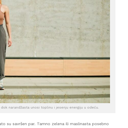
, dok narandžasta unosi toplinu i jesenju energiju u odeću.
 zato su savršen par. Tamno zelena ili maslinasta posebno