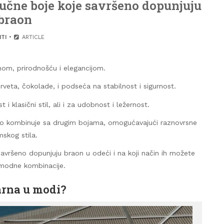
učne boje koje savršeno dopunjuju
braon
ITI
ARTICLE
inom, prirodnošću i elegancijom.
rveta, čokolade, i podseća na stabilnost i sigurnost.
 klasični stil, ali i za udobnost i ležernost.
lako kombinuje sa drugim bojama, omogućavajući raznovrsne
skog stila.
vršeno dopunjuju braon u odeći i na koji način ih možete
ne modne kombinacije.
larna u modi?