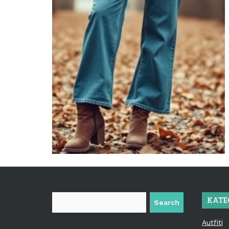
Search
KATE
Autfiti