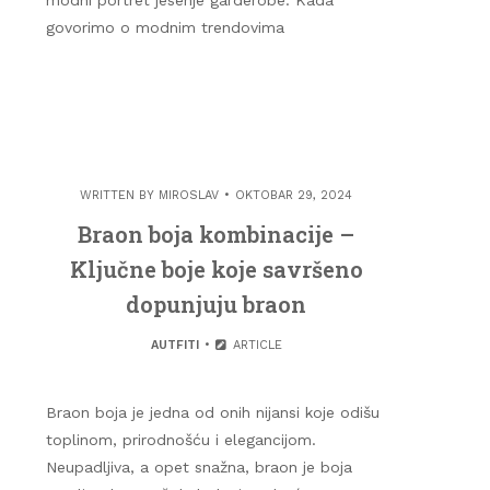
modni portret jesenje garderobe. Kada
govorimo o modnim trendovima
WRITTEN BY
MIROSLAV
OKTOBAR 29, 2024
Braon boja kombinacije –
Ključne boje koje savršeno
dopunjuju braon
AUTFITI
ARTICLE
Braon boja je jedna od onih nijansi koje odišu
toplinom, prirodnošću i elegancijom.
Neupadljiva, a opet snažna, braon je boja