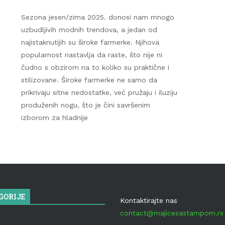
Sezona jesen/zima 2025. donosi nam mnogo
uzbudljivih modnih trendova, a jedan od
najistaknutijih su široke farmerke. Njihova
popularnost nastavlja da raste, što nije ni
čudno s obzirom na to koliko su praktične i
stilizovane. Široke farmerke ne samo da
prikrivaju sitne nedostatke, već pružaju i iluziju
produženih nogu, što je čini savršenim
izborom za hladnije
GORIJE
Kontaktirajte nas
contact@majicesastampom.rs