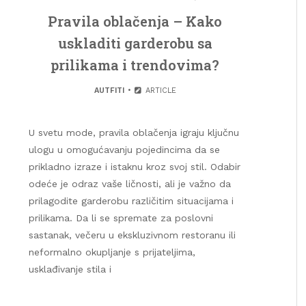
Pravila oblačenja – Kako
uskladiti garderobu sa
prilikama i trendovima?
AUTFITI
ARTICLE
U svetu mode, pravila oblačenja igraju ključnu
ulogu u omogućavanju pojedincima da se
prikladno izraze i istaknu kroz svoj stil. Odabir
odeće je odraz vaše ličnosti, ali je važno da
prilagodite garderobu različitim situacijama i
prilikama. Da li se spremate za poslovni
sastanak, večeru u ekskluzivnom restoranu ili
neformalno okupljanje s prijateljima,
usklađivanje stila i