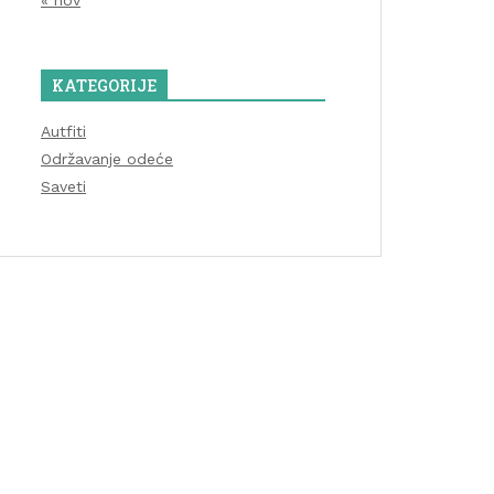
« nov
KATEGORIJE
Autfiti
Održavanje odeće
Saveti