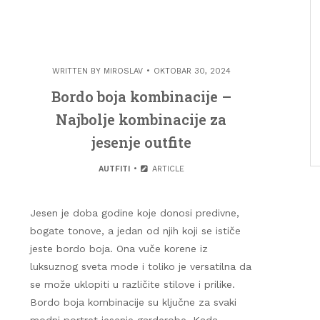
WRITTEN BY
MIROSLAV
OKTOBAR 30, 2024
Bordo boja kombinacije –
Najbolje kombinacije za
jesenje outfite
AUTFITI
ARTICLE
Jesen je doba godine koje donosi predivne,
bogate tonove, a jedan od njih koji se ističe
jeste bordo boja. Ona vuče korene iz
luksuznog sveta mode i toliko je versatilna da
se može uklopiti u različite stilove i prilike.
Bordo boja kombinacije su ključne za svaki