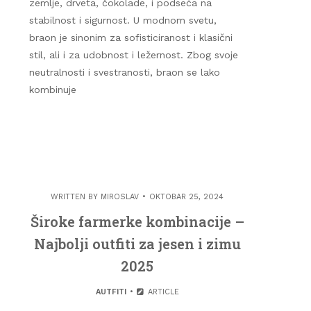
zemlje, drveta, čokolade, i podseća na
stabilnost i sigurnost. U modnom svetu,
braon je sinonim za sofisticiranost i klasični
stil, ali i za udobnost i ležernost. Zbog svoje
neutralnosti i svestranosti, braon se lako
kombinuje
WRITTEN BY
MIROSLAV
OKTOBAR 25, 2024
Široke farmerke kombinacije –
Najbolji outfiti za jesen i zimu
2025
AUTFITI
ARTICLE